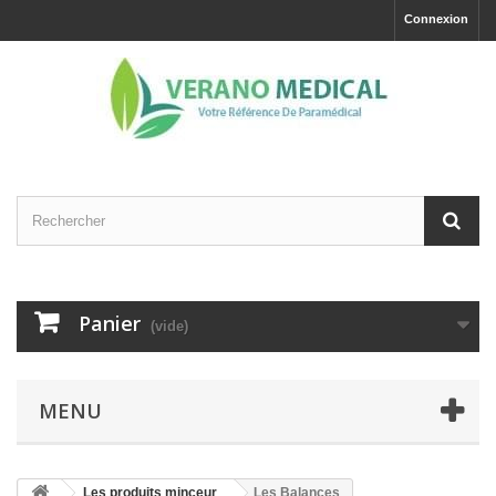
Connexion
Panier
(vide)
MENU
Les produits minceur
Les Balances