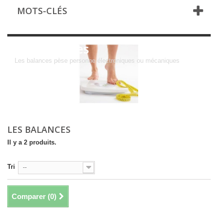
MOTS-CLÉS
Les Balances
Les balances pèse personne électroniques ou mécaniques
LES BALANCES
Il y a 2 produits.
Tri
--
Comparer (
0
)