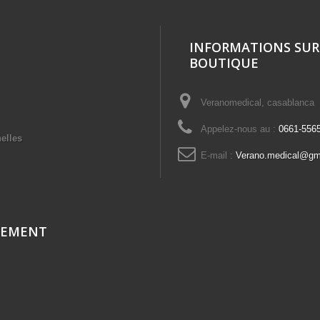
INFORMATIONS SUR
BOUTIQUE
Veranomedical, casablanca
Appelez-nous au :
0661-556
elles
E-mail :
Verano.medical@gm
CEMENT