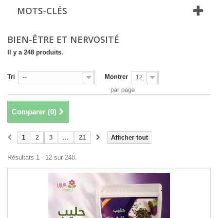
MOTS-CLÉS
BIEN-ÊTRE ET NERVOSITÉ
Il y a 248 produits.
Tri
Montrer
--
12
par page
Comparer (
0
)
1
2
3
...
21
Afficher tout
Résultats 1 - 12 sur 248.