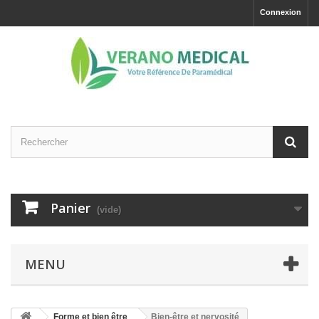
Connexion
Panier
(vide)
MENU
Forme et bien être
Bien-être et nervosité