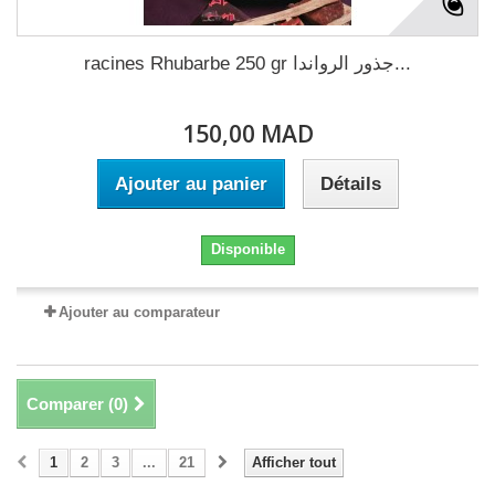
racines Rhubarbe 250 gr جذور الرواندا...
150,00 MAD
Ajouter au panier
Détails
Disponible
Ajouter au comparateur
Comparer (
0
)
1
2
3
...
21
Afficher tout