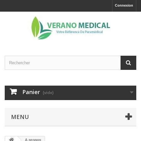
Connexion
Panier
(vide)
MENU
A propos