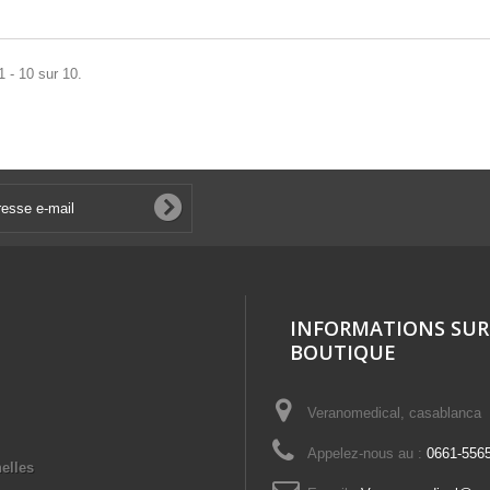
1 - 10 sur 10.
INFORMATIONS SUR
BOUTIQUE
Veranomedical, casablanca
Appelez-nous au :
0661-556
elles