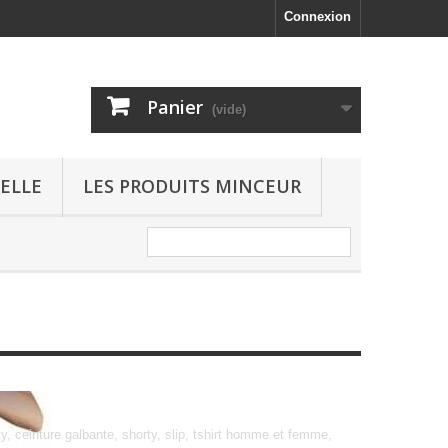
Connexion
Panier
(vide)
ELLE
LES PRODUITS MINCEUR
 ceinture galbante, shorty, slip, tshirt homme et femme,