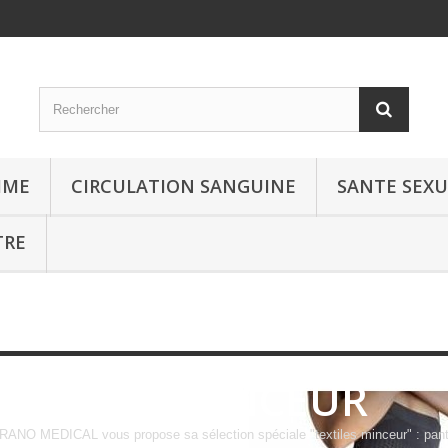
MME
CIRCULATION SANGUINE
SANTE SEXU
TRE
TEXTILES MINCEUR
ANO MEDICAL vous propose sa sélection spéciale "textiles minceur" : panty,