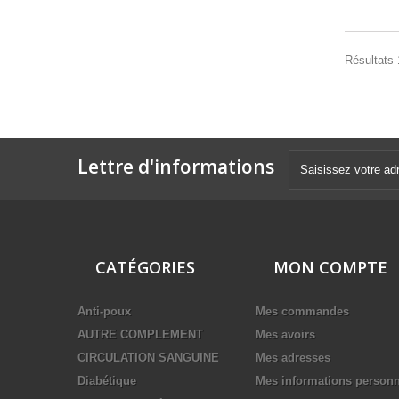
Résultats 
Lettre d'informations
CATÉGORIES
MON COMPTE
Anti-poux
Mes commandes
AUTRE COMPLEMENT
Mes avoirs
CIRCULATION SANGUINE
Mes adresses
Diabétique
Mes informations personn