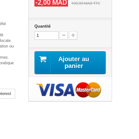
-2,00 MAD
100,00 MAD
TTC
éfié
Quantité
dit
 locale.
ation ou
tomes.
Ajouter au
 pratique
panier
terest