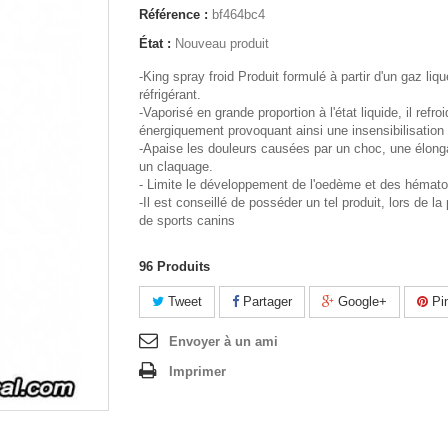
Référence :
bf464bc4
État :
Nouveau produit
-King spray froid Produit formulé à partir d'un gaz liqu
réfrigérant.
-Vaporisé en grande proportion à l'état liquide, il refroi
énergiquement provoquant ainsi une insensibilisation
-Apaise les douleurs causées par un choc, une élong
un claquage.
- Limite le développement de l'oedème et des héma
-Il est conseillé de posséder un tel produit, lors de la
de sports canins
96
Produits
Tweet
Partager
Google+
Pin
Envoyer à un ami
Imprimer