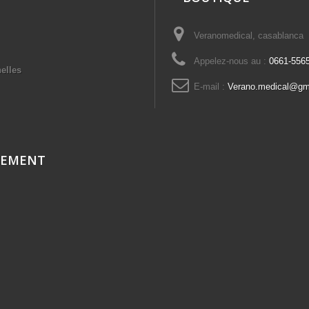
Veranomedical, casablanca
Appelez-nous au :
0661-556
elles
E-mail :
Verano.medical@gm
CEMENT