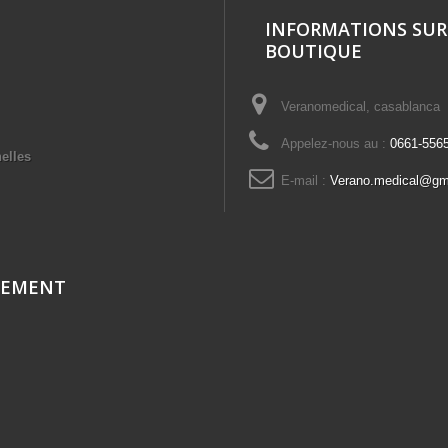
INFORMATIONS SUR
BOUTIQUE
Veranomedical, casablanca
Appelez-nous au :
0661-556
elles
E-mail :
Verano.medical@gm
CEMENT