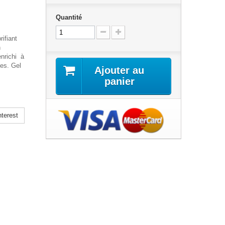
Quantité
ifiant
n
enrichi à
ces. Gel
Ajouter au
panier
terest