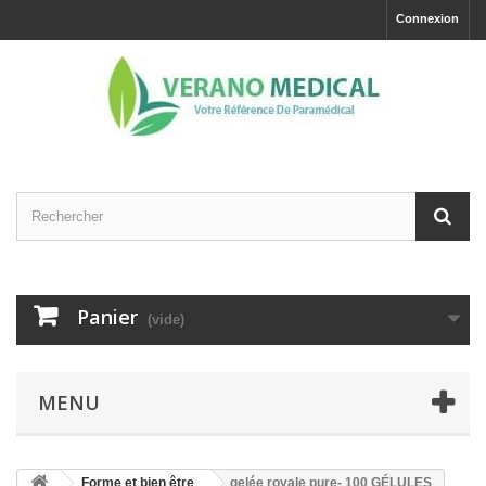
Connexion
Panier
(vide)
MENU
Forme et bien être
gelée royale pure- 100 GÉLULES