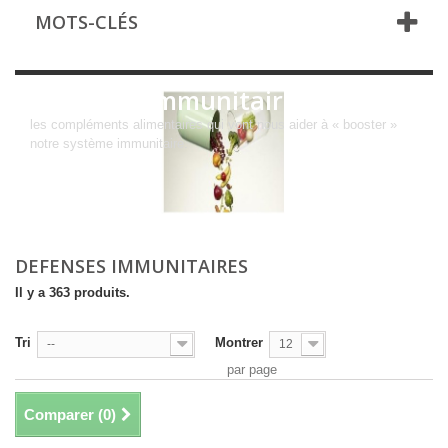
MOTS-CLÉS
Defenses immunitaires
l
es compléments alimentaires qui vont nous aider à « booster »
notre système immunitaire.
DEFENSES IMMUNITAIRES
Il y a 363 produits.
Tri
Montrer
--
12
par page
Comparer (
0
)