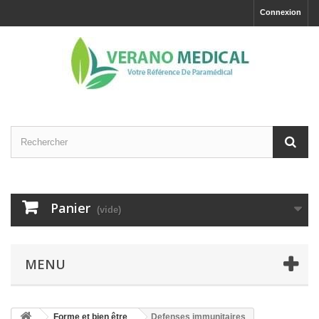
Connexion
Panier
(vide)
MENU
Forme et bien être
Defenses immunitaires