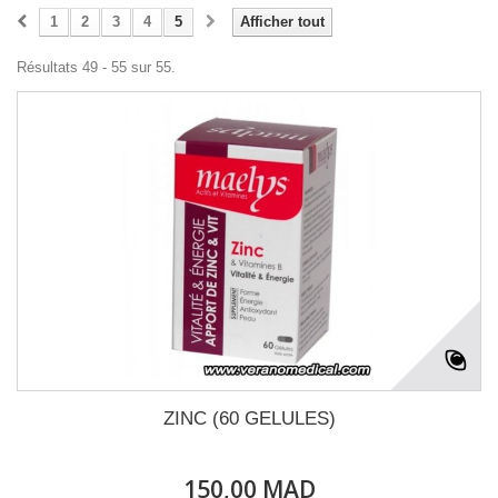
1
2
3
4
5
Afficher tout
Résultats 49 - 55 sur 55.
ZINC (60 GELULES)
150,00 MAD