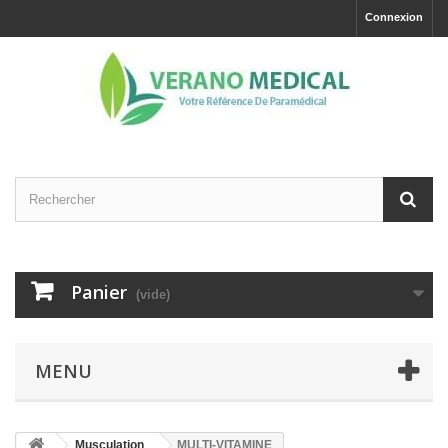
Connexion
Panier
(vide)
MENU
Musculation
MULTI-VITAMINE