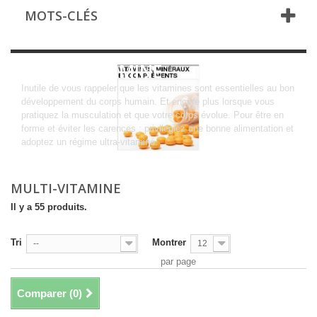
MOTS-CLÉS
MULTI-VITAMINE
Inutile de vous rappeler que les vitamines sont essentielles au bon
développement du corps humain. Et encore plus lorsque vous
pratiquez la musculation et que votre corps évolue. Pour être en
forme et éviter les carences : privilégiez une bonne alimentation et
adoptez un régime ultra-vitaminé.
MULTI-VITAMINE
Il y a 55 produits.
Tri
Montrer
--
12
par page
Comparer (
0
)