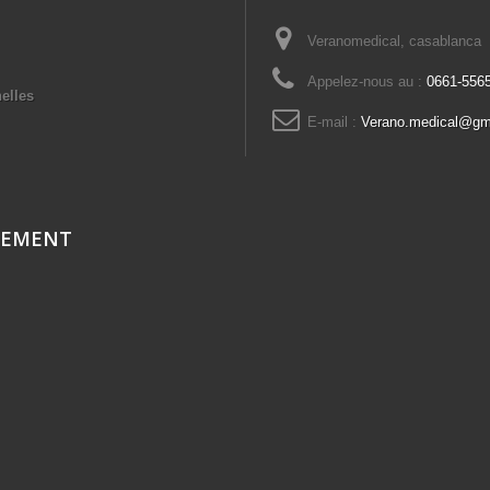
Veranomedical, casablanca
Appelez-nous au :
0661-556
elles
E-mail :
Verano.medical@gm
CEMENT