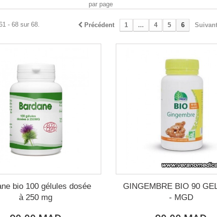
par page
61 - 68 sur 68.
Précédent
1
...
4
5
6
Suivan
ne bio 100 gélules dosée
GINGEMBRE BIO 90 GE
à 250 mg
- MGD