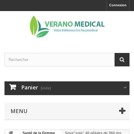
Connexion
Panier
(vide)
MENU
Santé de la Femme
Soya''soja'' 40 gélules de 360 mg