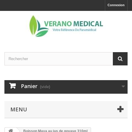
Connexion
Panier
(vide)
MENU
Boisson Maya au jus de goyave 310ml