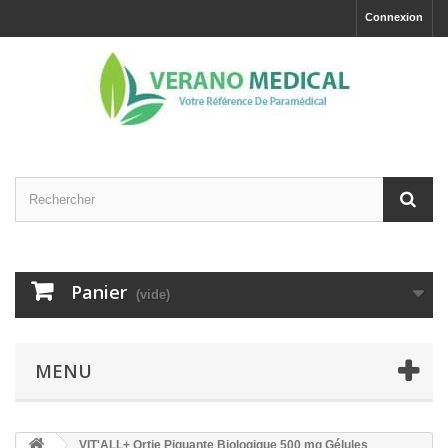
Connexion
Panier
(vide)
MENU
VIT'ALL+ Ortie Piquante Biologique 500 mg Gélules