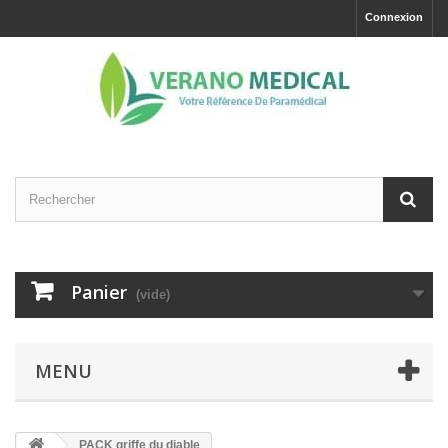
Connexion
Panier
(vide)
MENU
PACK griffe du diable