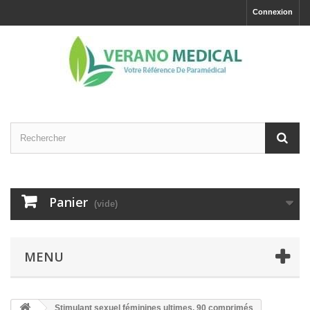
Connexion
Panier
(vide)
MENU
Stimulant sexuel féminines ultimes, 90 comprimés