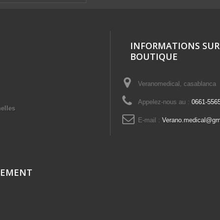
INFORMATIONS SUR
BOUTIQUE
Veranomedical, casablanca
Appelez-nous au :
0661-556
elles
E-mail :
Verano.medical@gm
CEMENT