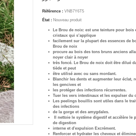
Référence :
VNB7Y6T5
État :
Nouveau produit
Le Brou de noix: est une teinture pour bois 
cristaux qui s’applique
facilement sur la plupart des essences de bo
Brou de noix
procure au bois des tons bruns anciens alla
noyer clair à noyer
très foncé. Le Brou de noix doit être dilué d
tiède et peut
être utilisé avec ou sans mordant.
Blanchir les dents et augmenter leur éclat, r
les gencives et
les protéger des infections récurrentes.
Tuer les vers intestinaux et les expulser du 
Les peelings bouillis sont utiles dans le tra
des infections
de la gorge et des amygdales.
Il nettoie le système digestif et accélère le
de digestion
interne et d'expulsion Excrément.
Renforcer et hydrater les cheveux et éliminer