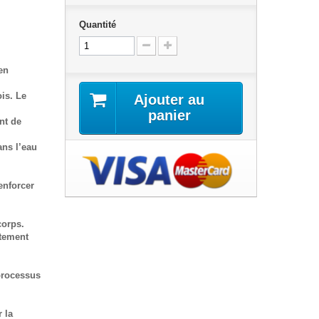
Quantité
en
is. Le
Ajouter au
panier
nt de
ans l’eau
enforcer
corps.
itement
 processus
 la