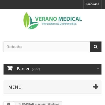
Connexion
Panier
(vide)
MENU
SLIM-PHAR minceur 50gélules