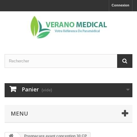
Connexion
Panier
(vide)
MENU
Pregnacare avant conception 30 CP