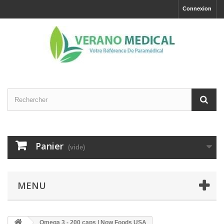
Connexion
Panier
(vide)
MENU
Omega 3 - 200 caps | Now Foods USA