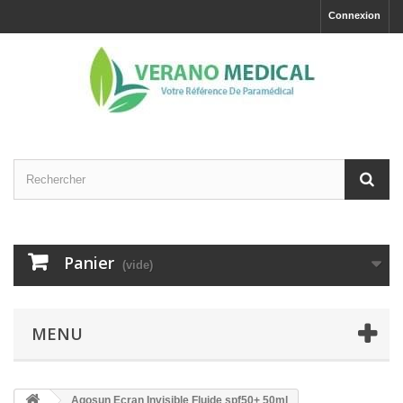
Connexion
Panier
(vide)
MENU
Agosun Ecran Invisible Fluide spf50+ 50ml