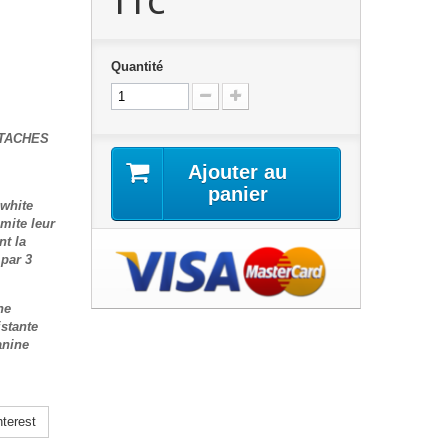
TTC
Quantité
 TACHES
Ajouter au
panier
iwhite
mite leur
nt la
par 3
ne
stante
anine
terest