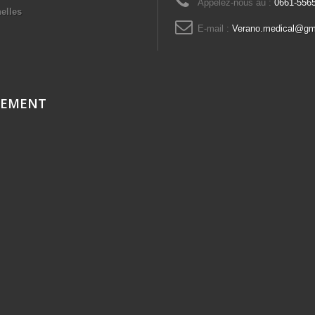
Appelez-nous au :
0661-556
elles
E-mail :
Verano.medical@gm
CEMENT