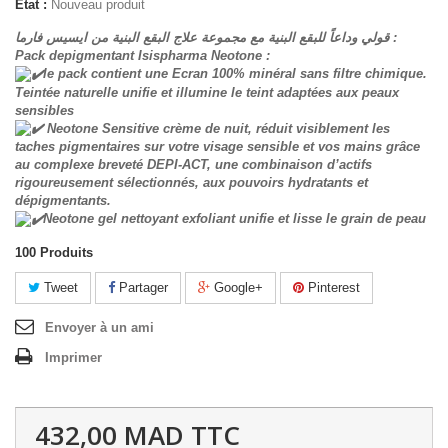
État :
Nouveau produit
قولي وداعاً للبقع البنية مع مجموعة علاج البقع البنية من ايسيس فارما :
Pack depigmentant Isispharma Neotone :
le pack contient une Ecran 100% minéral sans filtre chimique.
Teintée naturelle unifie et illumine le teint adaptées aux peaux
sensibles
Neotone Sensitive crème de nuit, réduit visiblement les
taches pigmentaires sur votre visage sensible et vos mains grâce
au complexe breveté DEPI-ACT, une combinaison d’actifs
rigoureusement sélectionnés, aux pouvoirs hydratants et
dépigmentants.
Neotone gel nettoyant exfoliant unifie et lisse le grain de peau
100
Produits
Tweet
Partager
Google+
Pinterest
Envoyer à un ami
Imprimer
432,00 MAD
TTC