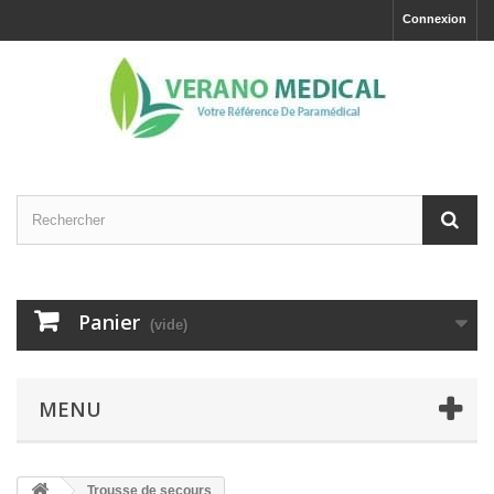
Connexion
Panier
(vide)
MENU
Trousse de secours