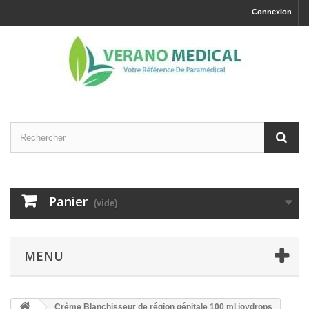
Connexion
Panier
(vide)
MENU
Crème Blanchisseur de région génitale 100 ml joydrops