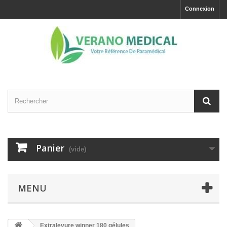
Connexion
Panier
(vide)
MENU
Extralevure winner 180 gélules