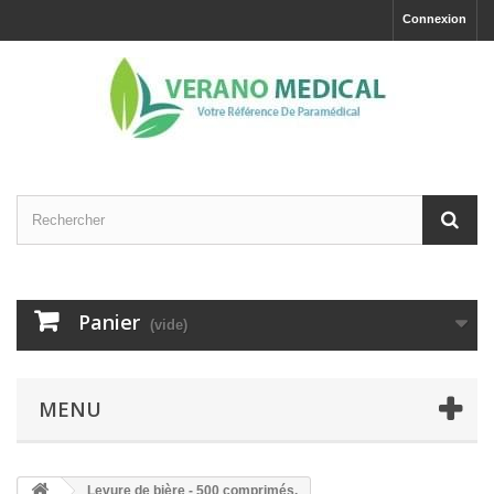
Connexion
Panier
(vide)
MENU
Levure de bière - 500 comprimés.